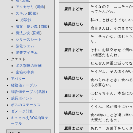
服
(
図鑑
)
そうなの？ ……そっか
アクセサリ
(
図鑑
)
鹿目まどか
ってたんだね。
スキル
(
図鑑
)
必殺技
私のことはどうでもいい
暁美ほむら
魔女・使い魔
(
図鑑
)
鹿目さんは、そのままで
魔法少女
(
図鑑
)
そ、そっかな。ほむらち
シリーズシート
な。
強化ジェム
鹿目まどか
それにお腹空かせて倒れ
消費アイテム
い迷惑だもんね。
クエスト
ぜんぜん体重は減ってな
ボス撃破の報酬
そうだよ。そのほうがい
宝箱の中身
暁美ほむら
アバター
食べられるときに食べる
る必要ない。
経験値テーブル
経験値テーブル(武器)
ほむらちゃん、本当にわ
鹿目まどか
成長ポイント
う。
ボスのステータス
ううん。私が勝手にやっ
ダメージ計算
暁美ほむら
食べ物のことは凄い辛い
キュゥべえBOX抽選テ
大変だったもの。
ーブル
鹿目まどか
あれ？ お菓子をたくさ