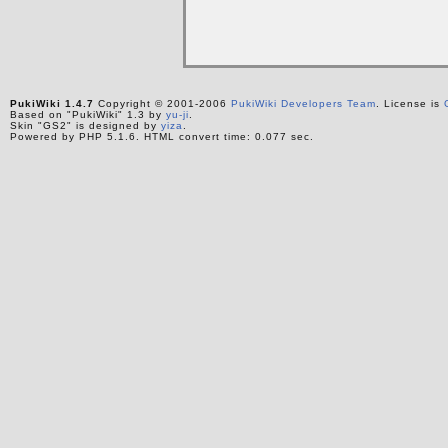
PukiWiki 1.4.7
Copyright © 2001-2006
PukiWiki Developers Team
. License is
Based on "PukiWiki" 1.3 by
yu-ji
.
Skin "GS2" is designed by
yiza
.
Powered by PHP 5.1.6. HTML convert time: 0.077 sec.