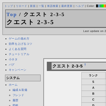
トップ
|
リロード
|
新規
|
一覧
|
単語検索
|
最終更新
|
ヘルプ
| Color:
Top
/ クエスト 2-3-5
クエスト 2-3-5
Last update on 
ゲームの進め方
効率を上げるコツ
よくある質問
チュートリアル
小ネタ
バグ
†
クエスト 2-3-5
キャンペーン
ランク
システム
S
ホーム
A
編成＆装備
B
フレンド
C
履歴
図鑑
D