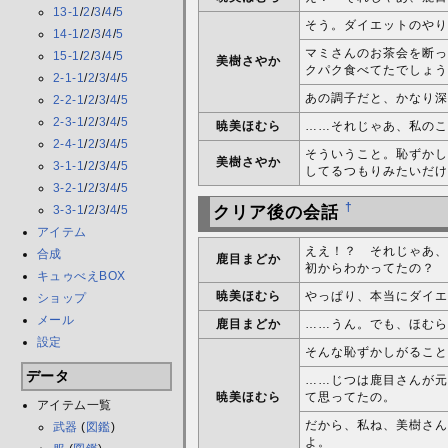
13-1
/
2
/
3
/
4
/
5
そう。ダイエットのやり
14-1
/
2
/
3
/
4
/
5
マミさんのお茶会を断っ
15-1
/
2
/
3
/
4
/
5
美樹さやか
クパク食べてたでしょう
2-1-1
/
2
/
3
/
4
/
5
あの調子だと、かなり深
2-2-1
/
2
/
3
/
4
/
5
2-3-1
/
2
/
3
/
4
/
5
暁美ほむら
……それじゃあ、私のこ
2-4-1
/
2
/
3
/
4
/
5
そういうこと。恥ずかし
美樹さやか
3-1-1
/
2
/
3
/
4
/
5
してるつもりみたいだけ
3-2-1
/
2
/
3
/
4
/
5
†
3-3-1
/
2
/
3
/
4
/
5
クリア後の会話
アイテム
ええ！？ それじゃあ、
合成
鹿目まどか
初からわかってたの？
キュゥべえBOX
暁美ほむら
やっぱり、本当にダイエ
ショップ
メール
鹿目まどか
……うん。でも、ほむら
設定
そんな恥ずかしがること
データ
……じつは鹿目さんが元
暁美ほむら
て思ってたの。
アイテム一覧
だから、私ね、美樹さん
武器
(
図鑑
)
よ。