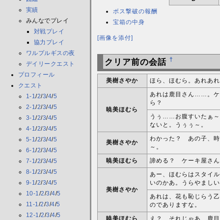
実績
ボス撃破の報酬
みんなでプレイ
宝箱の中身
対戦プレイ
[画像を添付]
協力プレイ
ワルプルギスの夜
†
クリア前の会話
デイリークエスト
プロフィール
美樹さやか
ほら、ほむら。あれあれ
クエスト
あれは鹿目さん……。ケ
1-1
/
2
/
3
/
4
/
5
ら？
2-1
/
2
/
3
/
4
/
5
暁美ほむら
うぅ……お腹すいたぁ～
3-1
/
2
/
3
/
4
/
5
ないと。うぅぅ～。
4-1
/
2
/
3
/
4
/
5
わかった？ あの子、時
5-1
/
2
/
3
/
4
/
5
美樹さやか
～。
6-1
/
2
/
3
/
4
/
5
暁美ほむら
諦める？ ケーキ屋さん
7-1
/
2
/
3
/
4
/
5
8-1
/
2
/
3
/
4
/
5
あー、ほむらはスタイル
9-1
/
2
/
3
/
4
/
5
いのかあ。うらやましい
美樹さやか
10-1
/
2
/
3
/
4
/
5
あれは、花も恥じらう乙
11-1
/
2
/
3
/
4
/
5
のでありますな。
12-1
/
2
/
3
/
4
/
5
暁美ほむら
え？ それじゃあ、鹿目