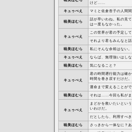
けど……
キュゥべえ
マミと佐倉杏子の人間関
話が早いわね。私の見て
暁美ほむら
は一度もなかった。
この世界が君の予定して
キュゥべえ
それより君もみんなと話
暁美ほむら
私にそんな余裕はない。
キュゥべえ
ならば、無理強いはしな
暁美ほむら
気になること？
君の時間遡行能力は確か
時間を巻き戻すだけだ。
キュゥべえ
運命まで変えることがで
暁美ほむら
それは……今回も私がま
まどかを救いたいという
いわけだ。
キュゥべえ
だとしたら、利用すべき
暁美ほむら
さっきから一体なに？あ