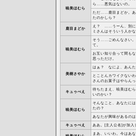
ら……悪気はないの。
暁美ほむら
ただ……鹿目まどか。あ
たのかしら？
え？ ……うーん、別に
鹿目まどか
ミさんはそういう人かな
そう……ごめんなさい。
て。
暁美ほむら
お互い知り合って間もな
思っただけ。
はぁ？ なによ、あんた
美樹さやか
とことんカワイクないわ
さんのお菓子はやらんっ
待ちたまえ、暁美ほむら
キュゥべえ
いのかい？
そんなこと、あなたには
たの？
暁美ほむら
あなたが興味があるのは
キュゥべえ
ああ。[主人公名]が加
まあ、いいわ。今はあな
暁美ほむら