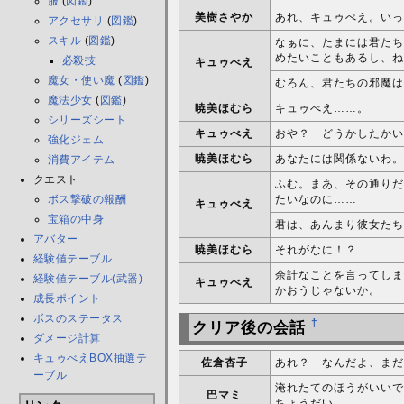
服
(
図鑑
)
美樹さやか
あれ、キュゥべえ。いっ
アクセサリ
(
図鑑
)
スキル
(
図鑑
)
なぁに、たまには君たち
めたいこともあるし、ね
必殺技
キュゥべえ
魔女・使い魔
(
図鑑
)
むろん、君たちの邪魔は
魔法少女
(
図鑑
)
暁美ほむら
キュゥべえ……。
シリーズシート
キュゥべえ
おや？ どうかしたかい
強化ジェム
暁美ほむら
あなたには関係ないわ。
消費アイテム
クエスト
ふむ。まあ、その通りだ
ボス撃破の報酬
たいなのに……
キュゥべえ
宝箱の中身
君は、あんまり彼女たち
アバター
暁美ほむら
それがなに！？
経験値テーブル
余計なことを言ってしま
経験値テーブル(武器)
キュゥべえ
かおうじゃないか。
成長ポイント
ボスのステータス
†
クリア後の会話
ダメージ計算
キュゥべえBOX抽選テ
佐倉杏子
あれ？ なんだよ、まだ
ーブル
淹れたてのほうがいいで
巴マミ
ちょうだい。