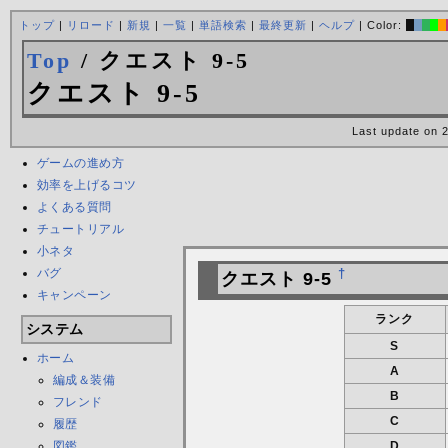
トップ
|
リロード
|
新規
|
一覧
|
単語検索
|
最終更新
|
ヘルプ
| Color:
Top
/ クエスト 9-5
クエスト 9-5
Last update on 
ゲームの進め方
効率を上げるコツ
よくある質問
チュートリアル
小ネタ
バグ
†
クエスト 9-5
キャンペーン
ランク
システム
S
ホーム
A
編成＆装備
B
フレンド
C
履歴
図鑑
D