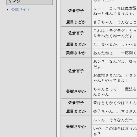
リンク
えー！ こっちは魔女退
公式サイト
佐倉杏子
ねーと死んじまうよぉ。
鹿目まどか
杏子ちゃん、そんなこと
これは（モグモグ）とっ
佐倉杏子
り食べたくねーんだよ。
鹿目まどか
た、食べるか、しゃべる
美樹さやか
あんたねぇ……一応聞く
あン？ なんだよ、疑っ
だよ。
佐倉杏子
お生憎さまだね。アタシ
ゃんとやってるよ！
ちゃんとって……魔法を
美樹さやか
んじゃん！
佐倉杏子
昔はともかく今はマミん
鹿目まどか
杏子ちゃん……マミさん
ふ～ん、そうなんだー。
美樹さやか
いや、この場合は違うね
ぁ？