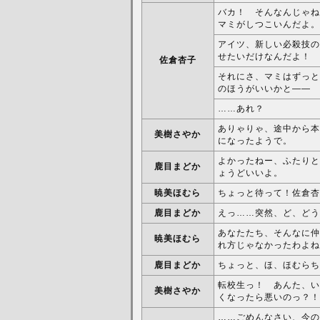
バカ！ そんなんじゃね
マミがしつこいんだよ。
アイツ、新しい必殺技の
せたいだけなんだよ！
佐倉杏子
それにさ、マミはずっと
のほうがいいかと――
……あれ？
ありゃりゃ、途中から本
美樹さやか
になったようで。
よかったねー、ふたりと
鹿目まどか
ょうどいいよ。
暁美ほむら
ちょっと待って！佐倉杏
鹿目まどか
えっ……突然、ど、どう
あなたたち、そんなに仲
暁美ほむら
れ方じゃなかったわよね
鹿目まどか
ちょっと、ほ、ほむらち
転校生っ！ あんた、い
美樹さやか
くなったら悪いのっ？！
……ごめんなさい、今の