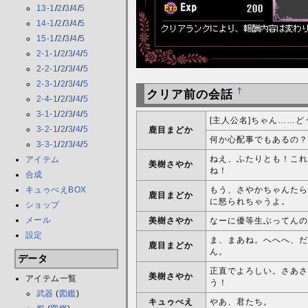
13-1
/
2
/
3
/
4
/
5
14-1
/
2
/
3
/
4
/
5
15-1
/
2
/
3
/
4
/
5
2-1-1
/
2
/
3
/
4
/
5
2-2-1
/
2
/
3
/
4
/
5
2-3-1
/
2
/
3
/
4
/
5
†
クリア前の会話
2-4-1
/
2
/
3
/
4
/
5
3-1-1
/
2
/
3
/
4
/
5
[主人公名]ちゃん……
3-2-1
/
2
/
3
/
4
/
5
鹿目まどか
何か心配事でもあるの？
3-3-1
/
2
/
3
/
4
/
5
ねえ、ふたりとも！これ
アイテム
美樹さやか
ね！
合成
キュゥべえBOX
もう、さやかちゃんたら
鹿目まどか
に怒られちゃうよ。
ショップ
メール
美樹さやか
なーに優等生ぶってんの
設定
ま、まあね。へへへ、だ
鹿目まどか
ん。
データ
正直でよろしい。さあさ
美樹さやか
アイテム一覧
う！
武器
(
図鑑
)
キュゥべえ
やあ、君たち。