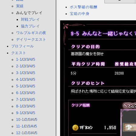
実績
ボス撃破の報酬
みんなでプレイ
宝箱の中身
対戦プレイ
協力プレイ
ワルプルギスの夜
デイリークエスト
プロフィール
クエスト
1-1
/
2
/
3
/
4
/
5
2-1
/
2
/
3
/
4
/
5
3-1
/
2
/
3
/
4
/
5
4-1
/
2
/
3
/
4
/
5
5-1
/
2
/
3
/
4
/
5
6-1
/
2
/
3
/
4
/
5
7-1
/
2
/
3
/
4
/
5
8-1
/
2
/
3
/
4
/
5
9-1
/
2
/
3
/
4
/
5
10-1
/
2
/
3
/
4
/
5
11-1
/
2
/
3
/
4
/
5
12-1
/
2
/
3
/
4
/
5