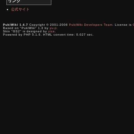
リンク
公式サイト
PukiWiki 1.4.7
Copyright © 2001-2006
PukiWiki Developers Team
. License is
Based on "PukiWiki" 1.3 by
yu-ji
.
Skin "GS2" is designed by
yiza
.
Powered by PHP 5.1.6. HTML convert time: 0.027 sec.