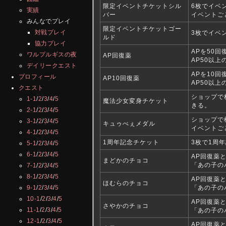
限定イベントチケットシル
6枚でイベ
実績
バー
イベントご
みんなでプレイ
限定イベントチケットゴー
対戦プレイ
3枚でイベ
ルド
協力プレイ
APを50
ワルプルギスの夜
AP回復薬
AP50以
デイリークエスト
APを10
プロフィール
AP10回復薬
AP50以
クエスト
ショップで
1-1
/
2
/
3
/
4
/
5
魔法少女変身チケット
きる。
2-1
/
2
/
3
/
4
/
5
ショップで
3-1
/
2
/
3
/
4
/
5
キュゥべぇメダル
イベントご
4-1
/
2
/
3
/
4
/
5
1周年記念チケット
3枚で1周
5-1
/
2
/
3
/
4
/
5
6-1
/
2
/
3
/
4
/
5
AP回復薬
まどかのチョコ
「あの子の
7-1
/
2
/
3
/
4
/
5
8-1
/
2
/
3
/
4
/
5
AP回復薬
ほむらのチョコ
9-1
/
2
/
3
/
4
/
5
「あの子の
10-1
/
2
/
3
/
4
/
5
AP回復薬
さやかのチョコ
11-1
/
2
/
3
/
4
/
5
「あの子の
12-1
/
2
/
3
/
4
/
5
AP回復薬