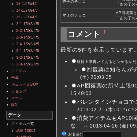
杏子のチョコ
13-1
/
2
/
3
/
4
/
5
「あの子の
14-1
/
2
/
3
/
4
/
5
AP回復薬
マミのチョコ
15-1
/
2
/
3
/
4
/
5
「あの子の
2-1-1
/
2
/
3
/
4
/
5
2-2-1
/
2
/
3
/
4
/
5
†
コメント
2-3-1
/
2
/
3
/
4
/
5
2-4-1
/
2
/
3
/
4
/
5
最新の5件を表示しています
3-1-1
/
2
/
3
/
4
/
5
3-2-1
/
2
/
3
/
4
/
5
所持上限書いてあると助かるんだが
3-3-1
/
2
/
3
/
4
/
5
回復薬は知らんがチ
アイテム
(土) 20:03:25
合成
キュゥべえBOX
AP回復薬の所持上限900
ショップ
15:49:03
メール
バレンタインチョコで
設定
--
2013-02-21 (木) 01:57:5
データ
消費アイテムもAP1
アイテム一覧
な。 --
2013-04-26 (金) 09
武器
(
図鑑
)
お名前: