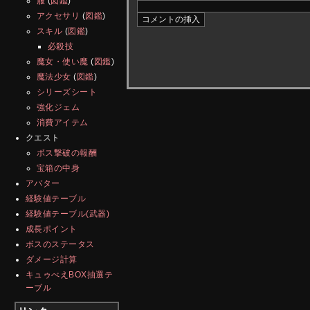
服
(
図鑑
)
アクセサリ
(
図鑑
)
スキル
(
図鑑
)
必殺技
魔女・使い魔
(
図鑑
)
魔法少女
(
図鑑
)
シリーズシート
強化ジェム
消費アイテム
クエスト
ボス撃破の報酬
宝箱の中身
アバター
経験値テーブル
経験値テーブル(武器)
成長ポイント
ボスのステータス
ダメージ計算
キュゥべえBOX抽選テ
ーブル