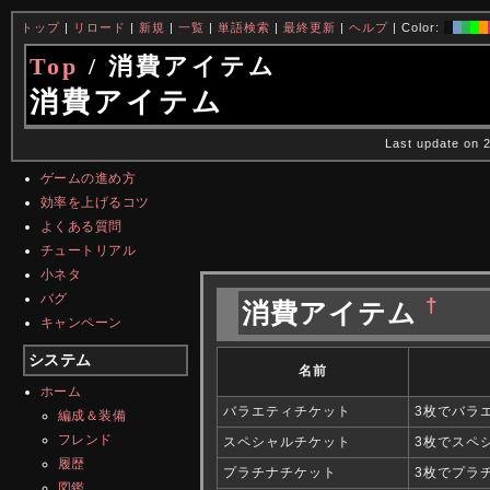
トップ
|
リロード
|
新規
|
一覧
|
単語検索
|
最終更新
|
ヘルプ
| Color:
Top
/ 消費アイテム
消費アイテム
Last update on 
ゲームの進め方
効率を上げるコツ
よくある質問
チュートリアル
小ネタ
バグ
†
消費アイテム
キャンペーン
システム
名前
ホーム
バラエティチケット
3枚でバラ
編成＆装備
フレンド
スペシャルチケット
3枚でスペ
履歴
プラチナチケット
3枚でプラ
図鑑