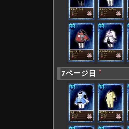
†
7ページ目