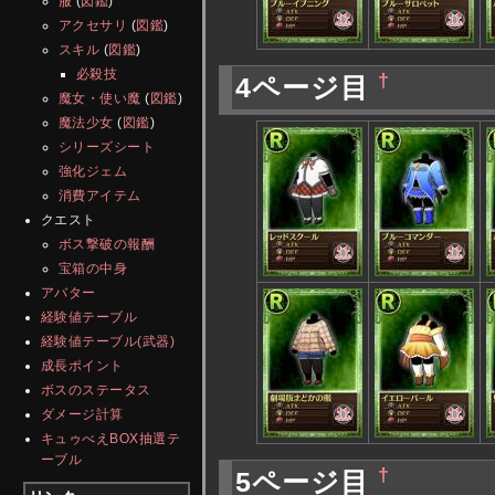
服
(
図鑑
)
アクセサリ
(
図鑑
)
スキル
(
図鑑
)
必殺技
†
4ページ目
魔女・使い魔
(
図鑑
)
魔法少女
(
図鑑
)
シリーズシート
強化ジェム
消費アイテム
クエスト
ボス撃破の報酬
宝箱の中身
アバター
経験値テーブル
経験値テーブル(武器)
成長ポイント
ボスのステータス
ダメージ計算
キュゥべえBOX抽選テ
ーブル
†
5ページ目