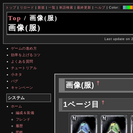
トップ
|
リロード
|
新規
|
一覧
|
単語検索
|
最終更新
|
ヘルプ
| Color:
Top
/ 画像(服)
画像(服)
Last update on 
ゲームの進め方
効率を上げるコツ
よくある質問
チュートリアル
小ネタ
バグ
†
画像(服)
キャンペーン
システム
†
1ページ目
ホーム
編成＆装備
フレンド
履歴
図鑑