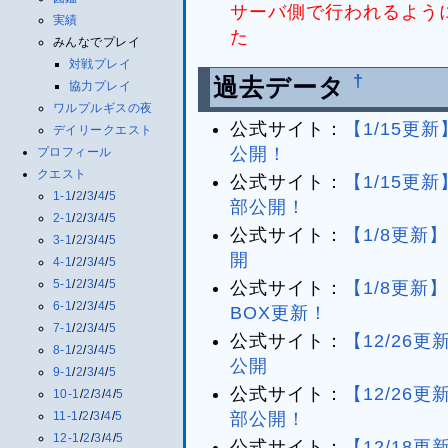
サーバ側で行われるよう
実績
た
みんなでプレイ
対戦プレイ
†
過去データ
協力プレイ
ワルプルギスの夜
公式サイト：
【1/15更
デイリークエスト
公開！
プロフィール
クエスト
公式サイト：
【1/15更
1-1
/
2
/
3
/
4
/
5
部公開！
2-1
/
2
/
3
/
4
/
5
公式サイト：
【1/8更新
3-1
/
2
/
3
/
4
/
5
開
4-1
/
2
/
3
/
4
/
5
5-1
/
2
/
3
/
4
/
5
公式サイト：
【1/8更
6-1
/
2
/
3
/
4
/
5
BOX更新！
7-1
/
2
/
3
/
4
/
5
公式サイト：
【12/26
8-1
/
2
/
3
/
4
/
5
公開
9-1
/
2
/
3
/
4
/
5
公式サイト：
【12/26
10-1
/
2
/
3
/
4
/
5
11-1
/
2
/
3
/
4
/
5
部公開！
12-1
/
2
/
3
/
4
/
5
公式サイト：
【12/18