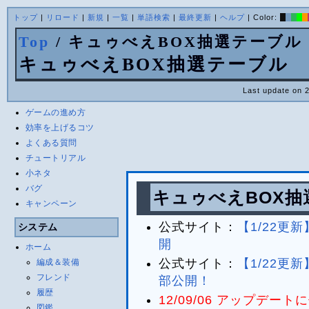
トップ
|
リロード
|
新規
|
一覧
|
単語検索
|
最終更新
|
ヘルプ
| Color:
Top
/ キュゥべえBOX抽選テーブル
キュゥべえBOX抽選テーブル
Last update on 
ゲームの進め方
効率を上げるコツ
よくある質問
チュートリアル
小ネタ
バグ
キュゥべえBOX
キャンペーン
公式サイト：
【1/22更
システム
開
ホーム
公式サイト：
【1/22更
編成＆装備
フレンド
部公開！
履歴
12/09/06 アップデ
図鑑