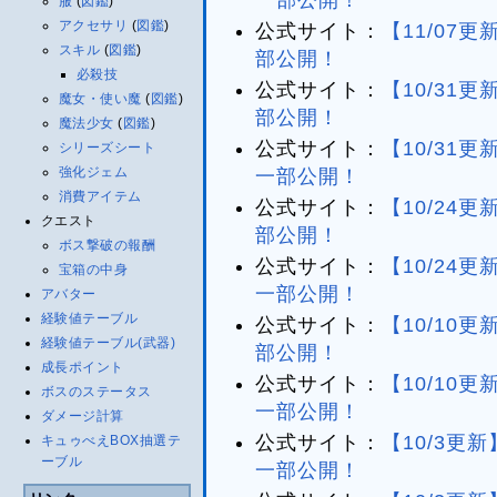
一部公開！
服
(
図鑑
)
アクセサリ
(
図鑑
)
公式サイト：
【11/07
スキル
(
図鑑
)
部公開！
必殺技
公式サイト：
【10/31
魔女・使い魔
(
図鑑
)
部公開！
魔法少女
(
図鑑
)
公式サイト：
【10/31
シリーズシート
強化ジェム
一部公開！
消費アイテム
公式サイト：
【10/24
クエスト
部公開！
ボス撃破の報酬
公式サイト：
【10/24
宝箱の中身
一部公開！
アバター
経験値テーブル
公式サイト：
【10/10
経験値テーブル(武器)
部公開！
成長ポイント
公式サイト：
【10/10
ボスのステータス
一部公開！
ダメージ計算
公式サイト：
【10/3更
キュゥべえBOX抽選テ
ーブル
一部公開！