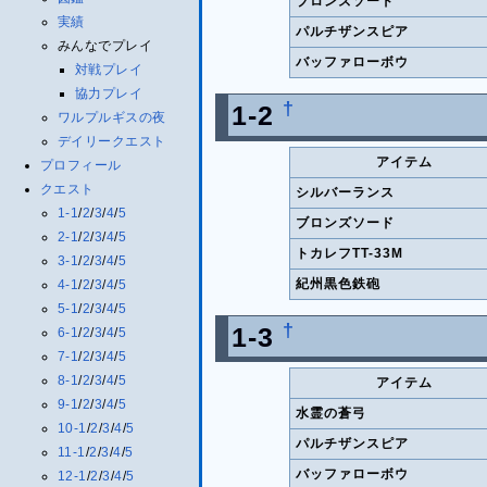
ブロンズソード
実績
パルチザンスピア
みんなでプレイ
バッファローボウ
対戦プレイ
協力プレイ
†
1-2
ワルプルギスの夜
デイリークエスト
アイテム
プロフィール
クエスト
シルバーランス
1-1
/
2
/
3
/
4
/
5
ブロンズソード
2-1
/
2
/
3
/
4
/
5
トカレフTT-33M
3-1
/
2
/
3
/
4
/
5
紀州黒色鉄砲
4-1
/
2
/
3
/
4
/
5
5-1
/
2
/
3
/
4
/
5
†
1-3
6-1
/
2
/
3
/
4
/
5
7-1
/
2
/
3
/
4
/
5
8-1
/
2
/
3
/
4
/
5
アイテム
9-1
/
2
/
3
/
4
/
5
水霊の蒼弓
10-1
/
2
/
3
/
4
/
5
パルチザンスピア
11-1
/
2
/
3
/
4
/
5
バッファローボウ
12-1
/
2
/
3
/
4
/
5