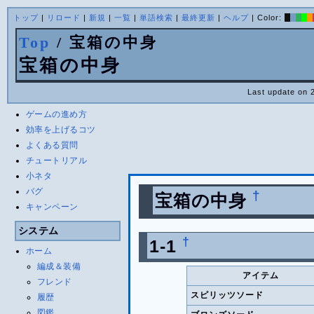
トップ
|
リロード
|
新規
|
一覧
|
単語検索
|
最終更新
|
ヘルプ
| Color:
Top
/ 宝箱の中身
宝箱の中身
Last update on 
ゲームの進め方
効率を上げるコツ
よくある質問
チュートリアル
小ネタ
バグ
†
宝箱の中身
キャンペーン
システム
†
1-1
ホーム
編成＆装備
アイテム
フレンド
スピリッツソード
履歴
図鑑