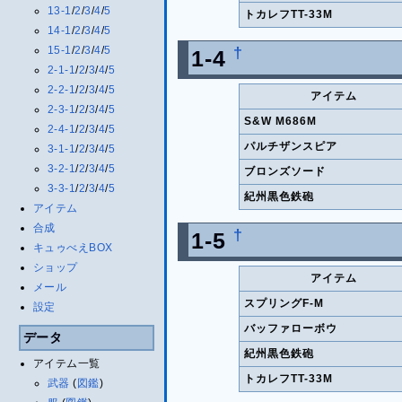
13-1
/
2
/
3
/
4
/
5
トカレフTT-33M
14-1
/
2
/
3
/
4
/
5
†
15-1
/
2
/
3
/
4
/
5
1-4
2-1-1
/
2
/
3
/
4
/
5
2-2-1
/
2
/
3
/
4
/
5
アイテム
2-3-1
/
2
/
3
/
4
/
5
S&W M686M
2-4-1
/
2
/
3
/
4
/
5
パルチザンスピア
3-1-1
/
2
/
3
/
4
/
5
3-2-1
/
2
/
3
/
4
/
5
ブロンズソード
3-3-1
/
2
/
3
/
4
/
5
紀州黒色鉄砲
アイテム
合成
†
1-5
キュゥべえBOX
ショップ
アイテム
メール
スプリングF-M
設定
バッファローボウ
データ
紀州黒色鉄砲
アイテム一覧
トカレフTT-33M
武器
(
図鑑
)