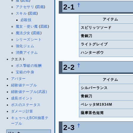
服
(
図鑑
)
†
2-1
アクセサリ
(
図鑑
)
スキル
(
図鑑
)
アイテム
必殺技
魔女・使い魔
(
図鑑
)
スピリッツソード
魔法少女
(
図鑑
)
青銅刀
シリーズシート
ライトグレイブ
強化ジェム
消費アイテム
ハンターボウ
クエスト
†
2-2
ボス撃破の報酬
宝箱の中身
アバター
アイテム
経験値テーブル
シルバーランス
経験値テーブル(武器)
青銅刀
成長ポイント
ベレッタM1934M
ボスのステータス
ダメージ計算
薩摩茶色短筒
キュゥべえBOX抽選テ
ーブル
†
2-3