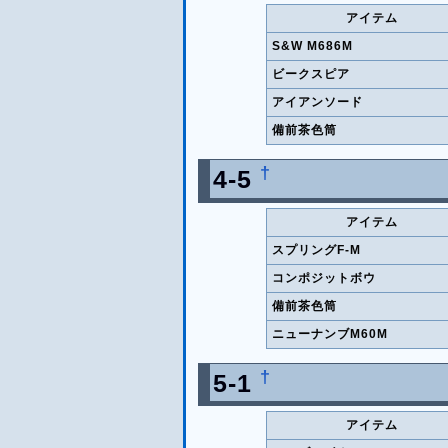
アイテム
S&W M686M
ビークスピア
アイアンソード
備前茶色筒
†
4-5
アイテム
スプリングF-M
コンポジットボウ
備前茶色筒
ニューナンブM60M
†
5-1
アイテム