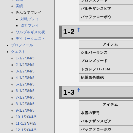
ブロンズソード
実績
パルチザンスピア
みんなでプレイ
バッファローボウ
対戦プレイ
協力プレイ
†
1-2
ワルプルギスの夜
デイリークエスト
アイテム
プロフィール
クエスト
シルバーランス
1-1
/
2
/
3
/
4
/
5
ブロンズソード
2-1
/
2
/
3
/
4
/
5
トカレフTT-33M
3-1
/
2
/
3
/
4
/
5
紀州黒色鉄砲
4-1
/
2
/
3
/
4
/
5
5-1
/
2
/
3
/
4
/
5
†
1-3
6-1
/
2
/
3
/
4
/
5
7-1
/
2
/
3
/
4
/
5
8-1
/
2
/
3
/
4
/
5
アイテム
9-1
/
2
/
3
/
4
/
5
水霊の蒼弓
10-1
/
2
/
3
/
4
/
5
パルチザンスピア
11-1
/
2
/
3
/
4
/
5
バッファローボウ
12-1
/
2
/
3
/
4
/
5