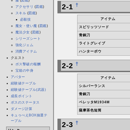
服
(
図鑑
)
†
2-1
アクセサリ
(
図鑑
)
スキル
(
図鑑
)
アイテム
必殺技
魔女・使い魔
(
図鑑
)
スピリッツソード
魔法少女
(
図鑑
)
青銅刀
シリーズシート
ライトグレイブ
強化ジェム
消費アイテム
ハンターボウ
クエスト
†
2-2
ボス撃破の報酬
宝箱の中身
アバター
アイテム
経験値テーブル
シルバーランス
経験値テーブル(武器)
青銅刀
成長ポイント
ベレッタM1934M
ボスのステータス
ダメージ計算
薩摩茶色短筒
キュゥべえBOX抽選テ
ーブル
†
2-3