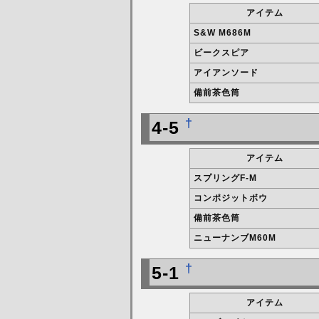
アイテム
S&W M686M
ビークスピア
アイアンソード
備前茶色筒
†
4-5
アイテム
スプリングF-M
コンポジットボウ
備前茶色筒
ニューナンブM60M
†
5-1
アイテム