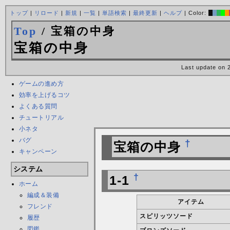
トップ
|
リロード
|
新規
|
一覧
|
単語検索
|
最終更新
|
ヘルプ
| Color:
Top
/ 宝箱の中身
宝箱の中身
Last update on 
ゲームの進め方
効率を上げるコツ
よくある質問
チュートリアル
小ネタ
バグ
†
宝箱の中身
キャンペーン
システム
†
1-1
ホーム
編成＆装備
アイテム
フレンド
スピリッツソード
履歴
図鑑