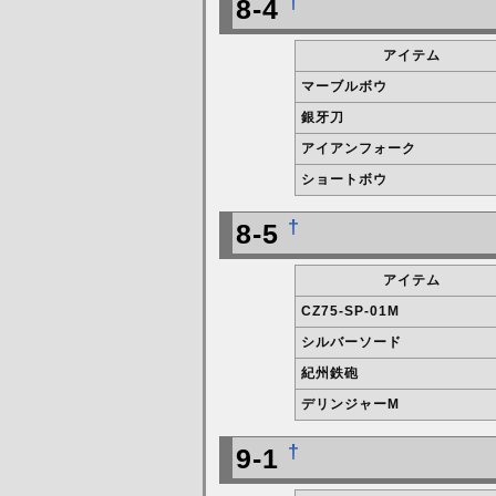
†
8-4
アイテム
マーブルボウ
銀牙刀
アイアンフォーク
ショートボウ
†
8-5
アイテム
CZ75-SP-01M
シルバーソード
紀州鉄砲
デリンジャーM
†
9-1