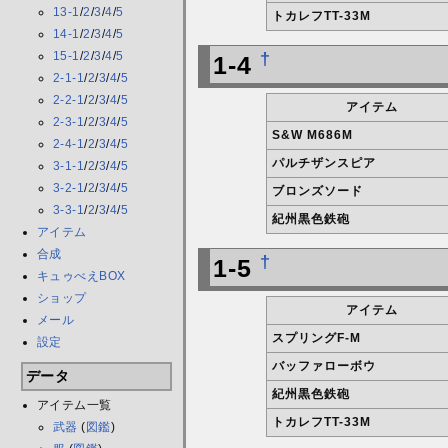
13-1
/
2
/
3
/
4
/
5
トカレフTT-33M
14-1
/
2
/
3
/
4
/
5
†
15-1
/
2
/
3
/
4
/
5
1-4
2-1-1
/
2
/
3
/
4
/
5
2-2-1
/
2
/
3
/
4
/
5
アイテム
2-3-1
/
2
/
3
/
4
/
5
S&W M686M
2-4-1
/
2
/
3
/
4
/
5
パルチザンスピア
3-1-1
/
2
/
3
/
4
/
5
3-2-1
/
2
/
3
/
4
/
5
ブロンズソード
3-3-1
/
2
/
3
/
4
/
5
紀州黒色鉄砲
アイテム
合成
†
1-5
キュゥべえBOX
ショップ
アイテム
メール
スプリングF-M
設定
バッファローボウ
データ
紀州黒色鉄砲
アイテム一覧
トカレフTT-33M
武器
(
図鑑
)