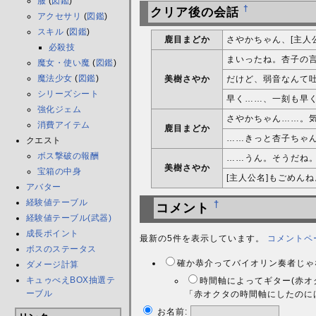
服
(
図鑑
)
†
クリア後の会話
アクセサリ
(
図鑑
)
スキル
(
図鑑
)
鹿目まどか
さやかちゃん、[主人
必殺技
まいったね。杏子の
魔女・使い魔
(
図鑑
)
魔法少女
(
図鑑
)
美樹さやか
だけど、弱音なんて
シリーズシート
早く……、一刻も早
強化ジェム
さやかちゃん……。
消費アイテム
鹿目まどか
……きっと杏子ちゃ
クエスト
ボス撃破の報酬
……うん。そうだね
美樹さやか
宝箱の中身
[主人公名]もごめん
アバター
経験値テーブル
†
コメント
経験値テーブル(武器)
成長ポイント
最新の5件を表示しています。
コメントペ
ボスのステータス
確か恭介ってバイオリン奏者じゃな
ダメージ計算
キュゥべえBOX抽選テ
時間軸によってギター(赤オ
ーブル
「赤オクタの時間軸にしたのには
お名前: