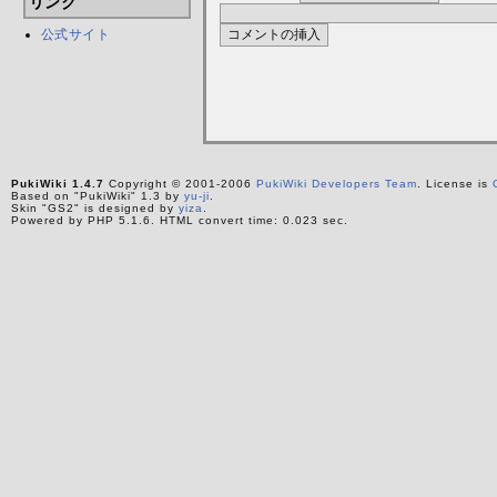
リンク
公式サイト
PukiWiki 1.4.7
Copyright © 2001-2006
PukiWiki Developers Team
. License is
Based on "PukiWiki" 1.3 by
yu-ji
.
Skin "GS2" is designed by
yiza
.
Powered by PHP 5.1.6. HTML convert time: 0.023 sec.