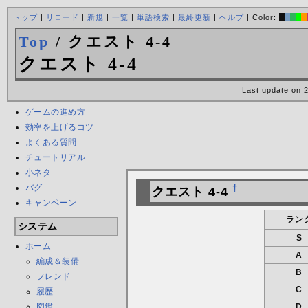
トップ
|
リロード
|
新規
|
一覧
|
単語検索
|
最終更新
|
ヘルプ
| Color:
Top
/ クエスト 4-4
クエスト 4-4
Last update on 
ゲームの進め方
効率を上げるコツ
よくある質問
チュートリアル
小ネタ
バグ
†
クエスト 4-4
キャンペーン
ラン
システム
S
ホーム
A
編成＆装備
B
フレンド
C
履歴
図鑑
D