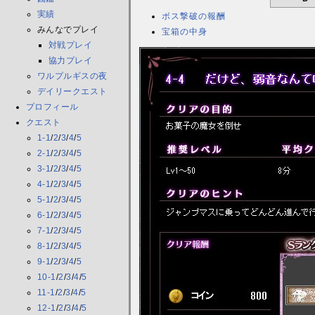
実績
ボス撃破の報酬
みんなでプレイ
宝箱の中身
対戦プレイ
協力プレイ
ワルプルギスの夜
デイリークエスト
プロフィール
クエスト
1-1
/
2
/
3
/
4
/
5
2-1
/
2
/
3
/
4
/
5
3-1
/
2
/
3
/
4
/
5
4-1
/
2
/
3
/
4
/
5
5-1
/
2
/
3
/
4
/
5
6-1
/
2
/
3
/
4
/
5
7-1
/
2
/
3
/
4
/
5
8-1
/
2
/
3
/
4
/
5
9-1
/
2
/
3
/
4
/
5
10-1
/
2
/
3
/
4
/
5
11-1
/
2
/
3
/
4
/
5
12-1
/
2
/
3
/
4
/
5