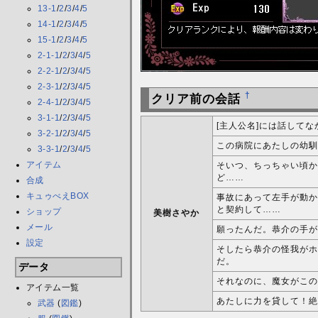
13-1
/
2
/
3
/
4
/
5
14-1
/
2
/
3
/
4
/
5
15-1
/
2
/
3
/
4
/
5
2-1-1
/
2
/
3
/
4
/
5
2-2-1
/
2
/
3
/
4
/
5
2-3-1
/
2
/
3
/
4
/
5
†
クリア前の会話
2-4-1
/
2
/
3
/
4
/
5
3-1-1
/
2
/
3
/
4
/
5
[主人公名]には話して
3-2-1
/
2
/
3
/
4
/
5
この病院にあたしの幼馴
3-3-1
/
2
/
3
/
4
/
5
アイテム
そいつ、ちっちゃい頃か
ど……
合成
キュゥべえBOX
事故にあって左手が動か
と契約して……
ショップ
美樹さやか
メール
願ったんだ。恭介の手が
設定
そしたら恭介の怪我がホ
だ。
データ
それなのに、魔女がこの
アイテム一覧
あたしに力を貸して！絶
武器
(
図鑑
)