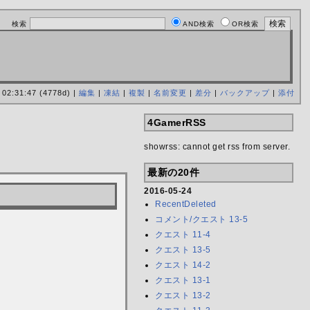
検索
AND検索
OR検索
 02:31:47 (4778d) |
編集
|
凍結
|
複製
|
名前変更
|
差分
|
バックアップ
|
添付
4GamerRSS
showrss: cannot get rss from server.
最新の20件
2016-05-24
RecentDeleted
コメント/クエスト 13-5
クエスト 11-4
クエスト 13-5
クエスト 14-2
クエスト 13-1
クエスト 13-2