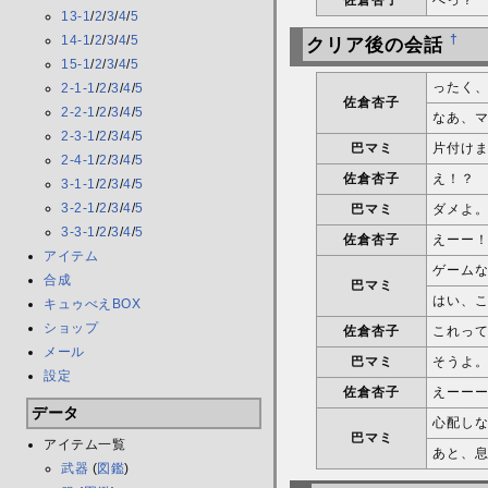
佐倉杏子
へっ？
13-1
/
2
/
3
/
4
/
5
†
14-1
/
2
/
3
/
4
/
5
クリア後の会話
15-1
/
2
/
3
/
4
/
5
ったく
2-1-1
/
2
/
3
/
4
/
5
佐倉杏子
2-2-1
/
2
/
3
/
4
/
5
なあ、
2-3-1
/
2
/
3
/
4
/
5
巴マミ
片付け
2-4-1
/
2
/
3
/
4
/
5
佐倉杏子
え！？
3-1-1
/
2
/
3
/
4
/
5
3-2-1
/
2
/
3
/
4
/
5
巴マミ
ダメよ
3-3-1
/
2
/
3
/
4
/
5
佐倉杏子
えーー
アイテム
ゲーム
合成
巴マミ
はい、
キュゥべえBOX
ショップ
佐倉杏子
これっ
メール
巴マミ
そうよ
設定
佐倉杏子
えーー
データ
心配し
巴マミ
アイテム一覧
あと、
武器
(
図鑑
)