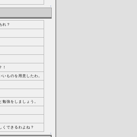
↑
あれ？
？！
いいものを用意したわ。
と勉強をしましょう。
。
しくできるわよね？
↑