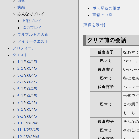
図鑑
実績
ボス撃破の報酬
みんなでプレイ
宝箱の中身
対戦プレイ
[画像を添付]
協力プレイ
ワルプルギスの夜
†
クリア前の会話
デイリークエスト
プロフィール
佐倉杏子
なあマ
クエスト
巴マミ
べつに
1-1
/
2
/
3
/
4
/
5
2-1
/
2
/
3
/
4
/
5
佐倉杏子
いやい
3-1
/
2
/
3
/
4
/
5
巴マミ
私は健
4-1
/
2
/
3
/
4
/
5
佐倉杏子
ヘルシ
5-1
/
2
/
3
/
4
/
5
当然で
6-1
/
2
/
3
/
4
/
5
7-1
/
2
/
3
/
4
/
5
巴マミ
この調
8-1
/
2
/
3
/
4
/
5
も・ち
9-1
/
2
/
3
/
4
/
5
佐倉杏子
そんな
10-1
/
2
/
3
/
4
/
5
11-1
/
2
/
3
/
4
/
5
巴マミ
その点
12-1
/
2
/
3
/
4
/
5