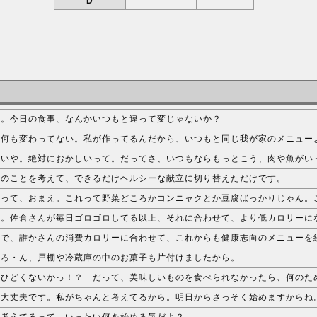
D
ミ。今日の食事、なんかいつもと違って変じゃないか？
。何も変わってない。私が作ってるんだから、いつもと同じ我が家のメニュー
やいや。絶対におかしいって。だってさ、いつもならもっとこう、肉や魚がい
康のことを考えて、できるだけヘルシーな献立に切り替えただけです。
ーって、おまえ。これって野菜どころかコンニャクとか豆腐ばっかりじゃん。
す。佐倉さんが毎日ゴロゴロしてる以上、それに合わせて、より低カロリーに
子で、誰かさんの消費カロリーに合わせて、これからも健康志向のメニューを
・ろ・ん、戸棚や冷蔵庫の中のお菓子も片付けましたから。
のひどくないかっ！？ だって、美味しいものを食べられなかったら、何のた
は大丈夫です。私がちゃんと考えてるから。明日からさっそく始めますからね