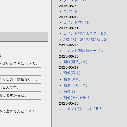
クエスト 11-3
2016-05-20
コメント
2015-09-02
コメント/アバター
2015-08-21
↑
コメント/ボスのステータス
ã³ã¡ã³ã/ãã¹ã®ã¹ãã¼ã¿ã¹
2015-07-10
コメント/経験値テーブル
よ。
2015-06-10
図鑑(魔法少女)
っぱい出てるはずだろ。
2015-05-27
画像(武器)
画像(スキル)
こんなの、味気ないぜ。
画像(シリーズ)
なるんです。
画像(服)
続けますからね。
画像(アクセサリ)
2015-05-10
コメント/クエスト 15-5
めに生きてんだよ？！
。