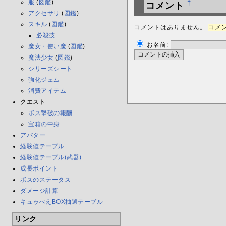
服
(
図鑑
)
†
コメント
アクセサリ
(
図鑑
)
スキル
(
図鑑
)
コメントはありません。
コメン
必殺技
お名前:
魔女・使い魔
(
図鑑
)
魔法少女
(
図鑑
)
シリーズシート
強化ジェム
消費アイテム
クエスト
ボス撃破の報酬
宝箱の中身
アバター
経験値テーブル
経験値テーブル(武器)
成長ポイント
ボスのステータス
ダメージ計算
キュゥべえBOX抽選テーブル
リンク