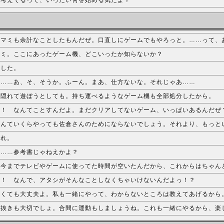
 考えてるって、いったい何を始める気だよ？
、マミも余計なことしたもんだぜ。口直しにゲームでもやろっと。……って、
マミ。ここにあったゲーム機、どこいったか知らないか？
ました。
 ……あ、そ、そうか。ふーん。まあ、仕方ないな。それじゃあ……
。隠れて遊ぼうとしても。持ち運べるようなゲーム機も全部処分したから。
！！ なんてことすんだよ。まだクリアしてないゲーム、いっぱいあるんだぜ
なんていくらやっても佐倉さんのためにならないでしょう。それより、もっと
これ。
て……参考書じゃねえかよ？
。今までテレビやゲームに使ってた時間が空いたんだから、これからはちゃん
ー！ なんで、アタシがそんなことしなくちゃいけないんだよっ！？
なくても大丈夫よ。私も一緒にやって、わからないところは教えてあげるから
息抜きも大切でしょ。合間に運動もしましょうね。これも一緒にやるから、楽