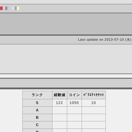
Last update on 2013-07-10 (水)
ランク
経験値
コイン
ﾊﾞﾗｴﾃｨﾁｹｯﾄ
S
122
1050
10
A
B
C