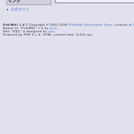
リンク
公式サイト
PukiWiki 1.4.7
Copyright © 2001-2006
PukiWiki Developers Team
. License is
Based on "PukiWiki" 1.3 by
yu-ji
.
Skin "GS2" is designed by
yiza
.
Powered by PHP 5.1.6. HTML convert time: 0.021 sec.