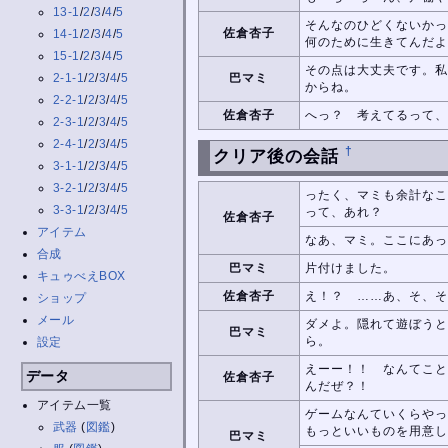
13-1
/
2
/
3
/
4
/
5
そんなのひどくないかっ
佐倉杏子
14-1
/
2
/
3
/
4
/
5
何のために生きてんだよ
15-1
/
2
/
3
/
4
/
5
その点は大丈夫です。私
2-1-1
/
2
/
3
/
4
/
5
巴マミ
からね。
2-2-1
/
2
/
3
/
4
/
5
佐倉杏子
へっ？ 考えてるって、
2-3-1
/
2
/
3
/
4
/
5
2-4-1
/
2
/
3
/
4
/
5
†
クリア後の会話
3-1-1
/
2
/
3
/
4
/
5
3-2-1
/
2
/
3
/
4
/
5
ったく、マミも余計なこ
3-3-1
/
2
/
3
/
4
/
5
って、あれ？
佐倉杏子
アイテム
なあ、マミ。ここにあっ
合成
巴マミ
片付けました。
キュゥべえBOX
佐倉杏子
え！？ ……あ、そ、そ
ショップ
メール
ダメよ。隠れて遊ぼうと
巴マミ
ら。
設定
えーー！！ なんてこと
データ
佐倉杏子
んだぜ？！
アイテム一覧
ゲームなんていくらやっ
武器
(
図鑑
)
もっといいものを用意し
巴マミ