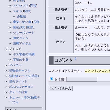
服
(
図鑑
)
はい、これ。
アクセサリ
(
図鑑
)
佐倉杏子
これって……参考書じゃ
スキル
(
図鑑
)
必殺技
そうよ。今までテレビや
巴マミ
ちゃんと勉強をしましょ
魔女・使い魔
(
図鑑
)
魔法少女
(
図鑑
)
佐倉杏子
えーーー！ なんで、ア
シリーズシート
心配しなくても大丈夫よ
強化ジェム
るから。
巴マミ
消費アイテム
あと、息抜きも大切でし
クエスト
ら、楽しくできるわよね
ボス撃破の報酬
†
コメント
宝箱の中身
アバター
経験値テーブル
コメントはありません。
コメント/クエスト 
経験値テーブル(武器)
お名前:
成長ポイント
ボスのステータス
ダメージ計算
キュゥべえBOX抽選テ
ーブル