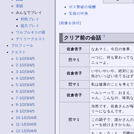
実績
ボス撃破の報酬
みんなでプレイ
宝箱の中身
対戦プレイ
[画像を添付]
協力プレイ
ワルプルギスの夜
†
クリア前の会話
デイリークエスト
プロフィール
佐倉杏子
なあマミ。今日の食事、
クエスト
べつに。何も変わってな
1-1
/
2
/
3
/
4
/
5
巴マミ
ニューよ。
2-1
/
2
/
3
/
4
/
5
いやいやいや。絶対にお
3-1
/
2
/
3
/
4
/
5
佐倉杏子
魚がいっぱい出てるはず
4-1
/
2
/
3
/
4
/
5
巴マミ
私は健康のことを考えて
5-1
/
2
/
3
/
4
/
5
6-1
/
2
/
3
/
4
/
5
ヘルシーって、おまえ。
佐倉杏子
ゃん。こんなの、味気な
7-1
/
2
/
3
/
4
/
5
8-1
/
2
/
3
/
4
/
5
当然です。佐倉さんが毎
9-1
/
2
/
3
/
4
/
5
リーになるんです。
10-1
/
2
/
3
/
4
/
5
巴マミ
この調子で、誰かさんの
11-1
/
2
/
3
/
4
/
5
ューを続けますからね。
12-1
/
2
/
3
/
4
/
5
も・ち・ろ・ん、戸棚や