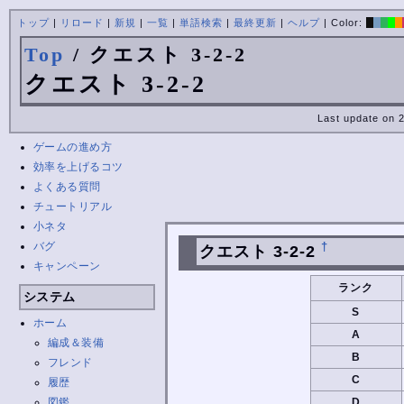
トップ
|
リロード
|
新規
|
一覧
|
単語検索
|
最終更新
|
ヘルプ
| Color:
Top
/ クエスト 3-2-2
クエスト 3-2-2
Last update on 
ゲームの進め方
効率を上げるコツ
よくある質問
チュートリアル
小ネタ
バグ
†
クエスト 3-2-2
キャンペーン
ランク
システム
S
ホーム
A
編成＆装備
B
フレンド
C
履歴
図鑑
D