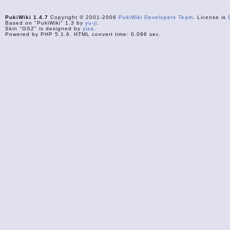
PukiWiki 1.4.7
Copyright © 2001-2006
PukiWiki Developers Team
. License is
Based on "PukiWiki" 1.3 by
yu-ji
.
Skin "GS2" is designed by
yiza
.
Powered by PHP 5.1.6. HTML convert time: 0.096 sec.