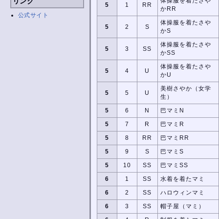
リンク
体操服を着たさや
5
1
RR
かRR
公式サイト
体操服を着たさや
5
2
S
かS
体操服を着たさや
5
3
SS
かSS
体操服を着たさや
5
4
U
かU
美樹さやか（女学
5
5
U
生）
5
6
N
巴マミN
5
7
R
巴マミR
5
8
RR
巴マミRR
5
9
S
巴マミS
5
10
SS
巴マミSS
6
1
SS
水着を着たマミ
6
2
SS
ハロウィンマミ
6
3
SS
帽子屋（マミ）