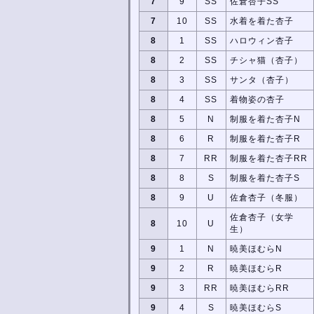
7
9
SS
佐倉杏子SS
7
10
SS
水着を着た杏子
8
1
SS
ハロウィン杏子
8
2
SS
チシャ猫（杏子）
8
3
SS
サンタ（杏子）
8
4
SS
着物姿の杏子
8
5
N
制服を着た杏子N
8
6
R
制服を着た杏子R
8
7
RR
制服を着た杏子RR
8
8
S
制服を着た杏子S
8
9
U
佐倉杏子（冬服）
佐倉杏子（女学
8
10
U
生）
9
1
N
暁美ほむらN
9
2
R
暁美ほむらR
9
3
RR
暁美ほむらRR
9
4
S
暁美ほむらS