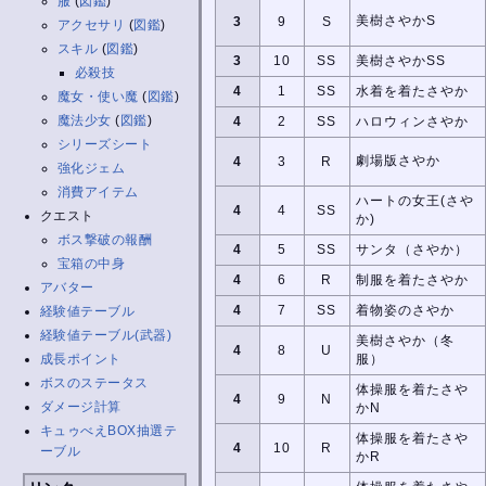
服
(
図鑑
)
美樹さやかS
3
9
S
アクセサリ
(
図鑑
)
スキル
(
図鑑
)
3
10
SS
美樹さやかSS
必殺技
4
1
SS
水着を着たさやか
魔女・使い魔
(
図鑑
)
魔法少女
(
図鑑
)
4
2
SS
ハロウィンさやか
シリーズシート
劇場版さやか
4
3
R
強化ジェム
消費アイテム
ハートの女王(さや
4
4
SS
クエスト
か)
ボス撃破の報酬
4
5
SS
サンタ（さやか）
宝箱の中身
4
6
R
制服を着たさやか
アバター
4
7
SS
着物姿のさやか
経験値テーブル
経験値テーブル(武器)
美樹さやか（冬
4
8
U
成長ポイント
服）
ボスのステータス
体操服を着たさや
4
9
N
ダメージ計算
かN
キュゥべえBOX抽選テ
体操服を着たさや
4
10
R
ーブル
かR