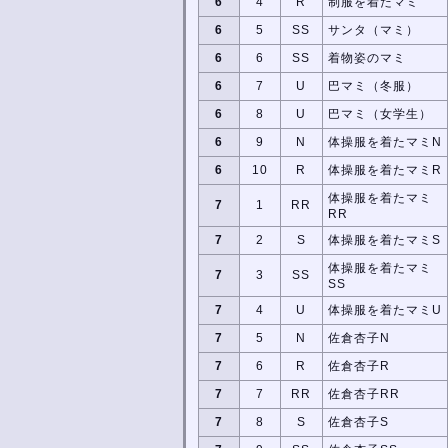
6
4
R
制服を着たマミ
6
5
SS
サンタ（マミ）
6
6
SS
着物姿のマミ
6
7
U
巴マミ（冬服）
6
8
U
巴マミ（女学生）
6
9
N
体操服を着たマミN
6
10
R
体操服を着たマミR
体操服を着たマミ
7
1
RR
RR
7
2
S
体操服を着たマミS
体操服を着たマミ
7
3
SS
SS
7
4
U
体操服を着たマミU
7
5
N
佐倉杏子N
7
6
R
佐倉杏子R
7
7
RR
佐倉杏子RR
7
8
S
佐倉杏子S