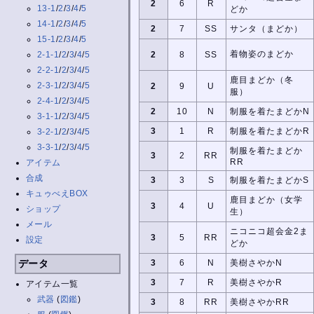
2
6
R
13-1
/
2
/
3
/
4
/
5
どか
14-1
/
2
/
3
/
4
/
5
2
7
SS
サンタ（まどか）
15-1
/
2
/
3
/
4
/
5
着物姿のまどか
2-1-1
/
2
/
3
/
4
/
5
2
8
SS
2-2-1
/
2
/
3
/
4
/
5
鹿目まどか（冬
2-3-1
/
2
/
3
/
4
/
5
2
9
U
服）
2-4-1
/
2
/
3
/
4
/
5
2
10
N
制服を着たまどかN
3-1-1
/
2
/
3
/
4
/
5
3
1
R
制服を着たまどかR
3-2-1
/
2
/
3
/
4
/
5
3-3-1
/
2
/
3
/
4
/
5
制服を着たまどか
3
2
RR
RR
アイテム
合成
3
3
S
制服を着たまどかS
キュゥべえBOX
鹿目まどか（女学
3
4
U
ショップ
生）
メール
ニコニコ超会金2ま
3
5
RR
設定
どか
データ
3
6
N
美樹さやかN
3
7
R
美樹さやかR
アイテム一覧
武器
(
図鑑
)
3
8
RR
美樹さやかRR