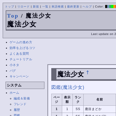
トップ
|
リロード
|
新規
|
一覧
|
単語検索
|
最終更新
|
ヘルプ
| Color:
Top
/ 魔法少女
魔法少女
Last update on 
ゲームの進め方
効率を上げるコツ
よくある質問
チュートリアル
小ネタ
バグ
†
魔法少女
キャンペーン
システム
図鑑(魔法少女)
ホーム
ペー
表示
ラン
編成＆装備
名前
ジ
順
ク
フレンド
1
1
SS
鹿目まどか
履歴
図鑑