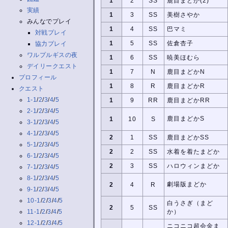
1
2
SS
鹿目まどか(2)
実績
1
3
SS
美樹さやか
みんなでプレイ
1
4
SS
巴マミ
対戦プレイ
1
5
SS
佐倉杏子
協力プレイ
ワルプルギスの夜
1
6
SS
暁美ほむら
デイリークエスト
1
7
N
鹿目まどかN
プロフィール
1
8
R
鹿目まどかR
クエスト
1-1
/
2
/
3
/
4
/
5
1
9
RR
鹿目まどかRR
2-1
/
2
/
3
/
4
/
5
鹿目まどかS
1
10
S
3-1
/
2
/
3
/
4
/
5
4-1
/
2
/
3
/
4
/
5
2
1
SS
鹿目まどかSS
5-1
/
2
/
3
/
4
/
5
2
2
SS
水着を着たまどか
6-1
/
2
/
3
/
4
/
5
2
3
SS
ハロウィンまどか
7-1
/
2
/
3
/
4
/
5
8-1
/
2
/
3
/
4
/
5
劇場版まどか
2
4
R
9-1
/
2
/
3
/
4
/
5
10-1
/
2
/
3
/
4
/
5
白うさぎ（まど
2
5
SS
11-1
/
2
/
3
/
4
/
5
か）
12-1
/
2
/
3
/
4
/
5
ニコニコ超会金ま