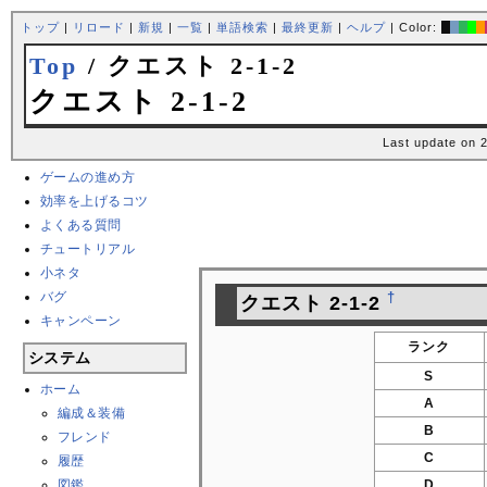
トップ
|
リロード
|
新規
|
一覧
|
単語検索
|
最終更新
|
ヘルプ
| Color:
Top
/ クエスト 2-1-2
クエスト 2-1-2
Last update on 
ゲームの進め方
効率を上げるコツ
よくある質問
チュートリアル
小ネタ
バグ
†
クエスト 2-1-2
キャンペーン
ランク
システム
S
ホーム
A
編成＆装備
B
フレンド
C
履歴
図鑑
D