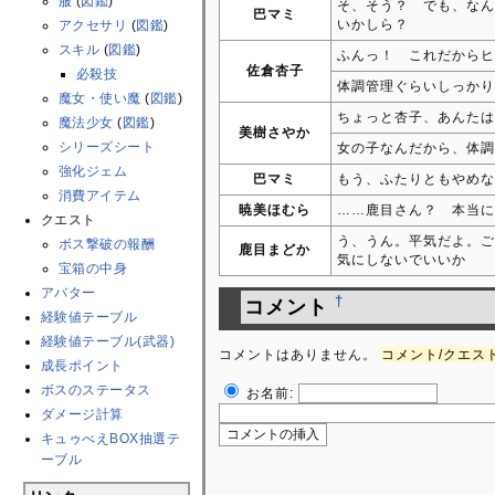
服
(
図鑑
)
そ、そう？ でも、なん
巴マミ
いかしら？
アクセサリ
(
図鑑
)
スキル
(
図鑑
)
ふんっ！ これだからヒ
佐倉杏子
必殺技
体調管理ぐらいしっかり
魔女・使い魔
(
図鑑
)
ちょっと杏子、あんたは
魔法少女
(
図鑑
)
美樹さやか
シリーズシート
女の子なんだから、体調
強化ジェム
巴マミ
もう、ふたりともやめな
消費アイテム
暁美ほむら
……鹿目さん？ 本当に
クエスト
う、うん。平気だよ。ご
ボス撃破の報酬
鹿目まどか
気にしないでいいか
宝箱の中身
アバター
†
コメント
経験値テーブル
経験値テーブル(武器)
コメントはありません。
コメント/クエスト 
成長ポイント
ボスのステータス
お名前:
ダメージ計算
キュゥべえBOX抽選テ
ーブル