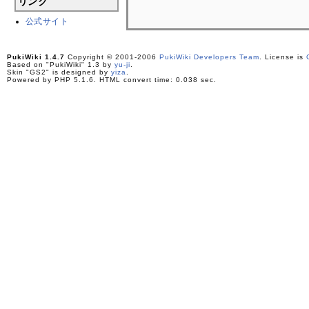
リンク
公式サイト
PukiWiki 1.4.7
Copyright © 2001-2006
PukiWiki Developers Team
. License is
Based on "PukiWiki" 1.3 by
yu-ji
.
Skin "GS2" is designed by
yiza
.
Powered by PHP 5.1.6. HTML convert time: 0.038 sec.