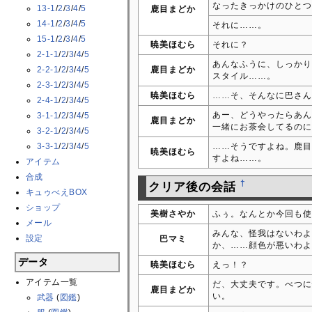
なったきっかけのひとつ
13-1
/
2
/
3
/
4
/
5
鹿目まどか
14-1
/
2
/
3
/
4
/
5
それに……。
15-1
/
2
/
3
/
4
/
5
暁美ほむら
それに？
2-1-1
/
2
/
3
/
4
/
5
あんなふうに、しっかり
2-2-1
/
2
/
3
/
4
/
5
鹿目まどか
スタイル……。
2-3-1
/
2
/
3
/
4
/
5
暁美ほむら
……そ、そんなに巴さん
2-4-1
/
2
/
3
/
4
/
5
あー、どうやったらあん
3-1-1
/
2
/
3
/
4
/
5
鹿目まどか
一緒にお茶会してるのに
3-2-1
/
2
/
3
/
4
/
5
3-3-1
/
2
/
3
/
4
/
5
……そうですよね。鹿目
暁美ほむら
すよね……。
アイテム
合成
†
クリア後の会話
キュゥべえBOX
ショップ
美樹さやか
ふぅ。なんとか今回も使
メール
みんな、怪我はないわよ
設定
巴マミ
か、……顔色が悪いわよ
データ
暁美ほむら
えっ！？
アイテム一覧
だ、大丈夫です。べつに
鹿目まどか
い。
武器
(
図鑑
)