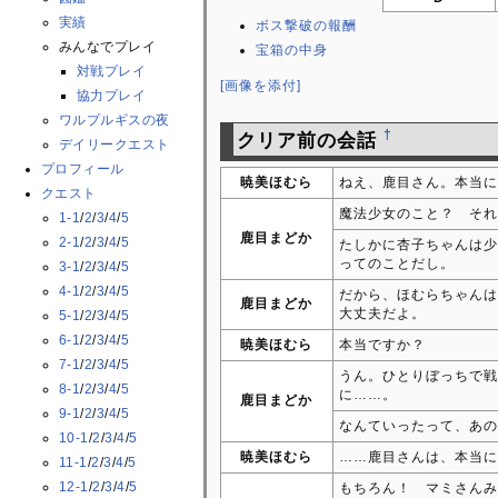
実績
ボス撃破の報酬
みんなでプレイ
宝箱の中身
対戦プレイ
[画像を添付]
協力プレイ
ワルプルギスの夜
†
クリア前の会話
デイリークエスト
プロフィール
暁美ほむら
ねえ、鹿目さん。本当に
クエスト
魔法少女のこと？ それ
1-1
/
2
/
3
/
4
/
5
鹿目まどか
2-1
/
2
/
3
/
4
/
5
たしかに杏子ちゃんは少
ってのことだし。
3-1
/
2
/
3
/
4
/
5
4-1
/
2
/
3
/
4
/
5
だから、ほむらちゃんは
鹿目まどか
大丈夫だよ。
5-1
/
2
/
3
/
4
/
5
6-1
/
2
/
3
/
4
/
5
暁美ほむら
本当ですか？
7-1
/
2
/
3
/
4
/
5
うん。ひとりぼっちで戦
8-1
/
2
/
3
/
4
/
5
に……。
鹿目まどか
9-1
/
2
/
3
/
4
/
5
なんていったって、あの
10-1
/
2
/
3
/
4
/
5
暁美ほむら
……鹿目さんは、本当に
11-1
/
2
/
3
/
4
/
5
12-1
/
2
/
3
/
4
/
5
もちろん！ マミさんみ