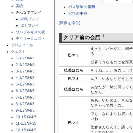
実績
ボス撃破の報酬
みんなでプレイ
宝箱の中身
対戦プレイ
[画像を添付]
協力プレイ
ワルプルギスの夜
†
クリア前の会話
デイリークエスト
プロフィール
えっと、バッグに、帽子
クエスト
ろ……。
巴マミ
1-1
/
2
/
3
/
4
/
5
必要そうなものは全部買
2-1
/
2
/
3
/
4
/
5
暁美ほむら
そうね……。あの……付
3-1
/
2
/
3
/
4
/
5
4-1
/
2
/
3
/
4
/
5
巴マミ
ん？ いきなりどうした
5-1
/
2
/
3
/
4
/
5
あなたが一緒に回ってく
暁美ほむら
6-1
/
2
/
3
/
4
/
5
たから。
7-1
/
2
/
3
/
4
/
5
ああ。いいのよ、そんな
8-1
/
2
/
3
/
4
/
5
なきゃって思うの。
9-1
/
2
/
3
/
4
/
5
でも、なによりお買いも
10-1
/
2
/
3
/
4
/
5
いわ。
巴マミ
11-1
/
2
/
3
/
4
/
5
佐倉さんなんて、誘って
12-1
/
2
/
3
/
4
/
5
てくれないの。