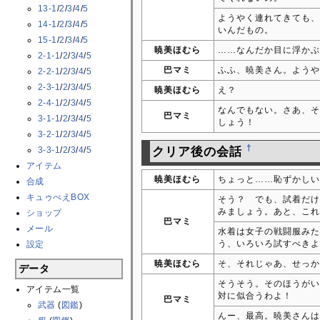
13-1
/
2
/
3
/
4
/
5
ようやく連れてきても、
14-1
/
2
/
3
/
4
/
5
いんだもの。
15-1
/
2
/
3
/
4
/
5
暁美ほむら
……なんだか目に浮かぶ
2-1-1
/
2
/
3
/
4
/
5
巴マミ
ふふ、暁美さん。ようや
2-2-1
/
2
/
3
/
4
/
5
2-3-1
/
2
/
3
/
4
/
5
暁美ほむら
え？
2-4-1
/
2
/
3
/
4
/
5
なんでもない。さあ、そ
巴マミ
3-1-1
/
2
/
3
/
4
/
5
しょう！
3-2-1
/
2
/
3
/
4
/
5
†
3-3-1
/
2
/
3
/
4
/
5
クリア後の会話
アイテム
暁美ほむら
ちょっと……恥ずかしい
合成
キュゥべえBOX
そう？ でも、試着だけ
みましょう。あと、これ
ショップ
巴マミ
メール
水着は女子の戦闘服みた
う、いろいろ試すべきよ
設定
暁美ほむら
そ、それじゃあ、せっか
データ
そうそう。そのほうがい
アイテム一覧
対に似合うわよ！
巴マミ
武器
(
図鑑
)
んー、最高。暁美さんは