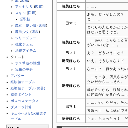
服
(
図鑑
)
暁美ほむら
……。
アクセサリ
(
図鑑
)
スキル
(
図鑑
)
あら、どうかしたの？ 
必殺技
ど……。
巴マミ
魔女・使い魔
(
図鑑
)
まわりの人たちがどうか
魔法少女
(
図鑑
)
はないと思うけど。
シリーズシート
……あの、こんなこと言
暁美ほむら
強化ジェム
がいいのでは……。
消費アイテム
巴マミ
え？ どういうこと？ 
クエスト
暁美ほむら
いえ。そうじゃなくて。
ボス撃破の報酬
巴マミ
なーに？ 何かあったの
宝箱の中身
アバター
……さっき、店員さんが
たいだから……その。
経験値テーブル
暁美ほむら
経験値テーブル(武器)
歳が近いから、誤解され
成長ポイント
に迷惑がかかるから……
ボスのステータス
……。や、やだっ、そん
巴マミ
ダメージ計算
素敵っ！ 私に妹ができ
キュゥべえBOX抽選テ
暁美ほむら
ちょ、ちょっとっ！ だ
ーブル