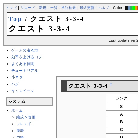
トップ
|
リロード
|
新規
|
一覧
|
単語検索
|
最終更新
|
ヘルプ
| Color:
Top
/ クエスト 3-3-4
クエスト 3-3-4
Last update on 
ゲームの進め方
効率を上げるコツ
よくある質問
チュートリアル
小ネタ
バグ
†
クエスト 3-3-4
キャンペーン
ランク
システム
S
ホーム
A
編成＆装備
B
フレンド
C
履歴
図鑑
D