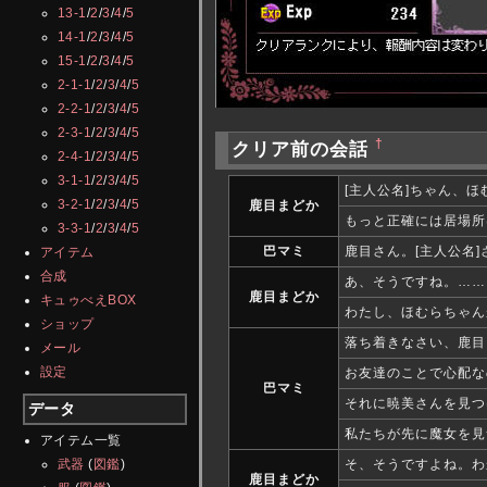
13-1
/
2
/
3
/
4
/
5
14-1
/
2
/
3
/
4
/
5
15-1
/
2
/
3
/
4
/
5
2-1-1
/
2
/
3
/
4
/
5
2-2-1
/
2
/
3
/
4
/
5
2-3-1
/
2
/
3
/
4
/
5
†
クリア前の会話
2-4-1
/
2
/
3
/
4
/
5
3-1-1
/
2
/
3
/
4
/
5
[主人公名]ちゃん、
3-2-1
/
2
/
3
/
4
/
5
鹿目まどか
もっと正確には居場所
3-3-1
/
2
/
3
/
4
/
5
巴マミ
鹿目さん。[主人公名
アイテム
合成
あ、そうですね。……
鹿目まどか
キュゥべえBOX
わたし、ほむらちゃん
ショップ
落ち着きなさい、鹿目
メール
設定
お友達のことで心配な
巴マミ
それに暁美さんを見つ
データ
私たちが先に魔女を見
アイテム一覧
武器
(
図鑑
)
そ、そうですよね。わ
鹿目まどか