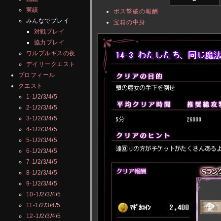
実績
ボス撃破の報酬
みんなでプレイ
宝箱の中身
対戦プレイ
協力プレイ
ワルプルギスの夜
デイリークエスト
プロフィール
クエスト
1-1
/
2
/
3
/
4
/
5
2-1
/
2
/
3
/
4
/
5
3-1
/
2
/
3
/
4
/
5
4-1
/
2
/
3
/
4
/
5
5-1
/
2
/
3
/
4
/
5
6-1
/
2
/
3
/
4
/
5
7-1
/
2
/
3
/
4
/
5
8-1
/
2
/
3
/
4
/
5
9-1
/
2
/
3
/
4
/
5
10-1
/
2
/
3
/
4
/
5
11-1
/
2
/
3
/
4
/
5
12-1
/
2
/
3
/
4
/
5