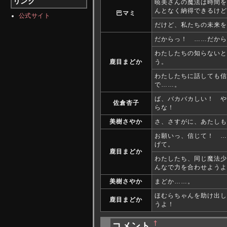
リンク
暁美さんの魔法は時間を
んとなく納得できるけど
巴マミ
公式サイト
だけど、私たちの未来を
だからっ！ ……だから
わたしたちの知らないと
鹿目まどか
う。
わたしたちに話しても信
で……。
ば、バカバカしい！ や
佐倉杏子
らな！
美樹さやか
さ、さすがに、あたしも
お願いっ、信じて！ …
げて。
鹿目まどか
わたしたち、同じ魔法少
んなで力を合わせようよ
美樹さやか
まどか……。
ほむらちゃんを助け出し
鹿目まどか
うよ！
†
コメント