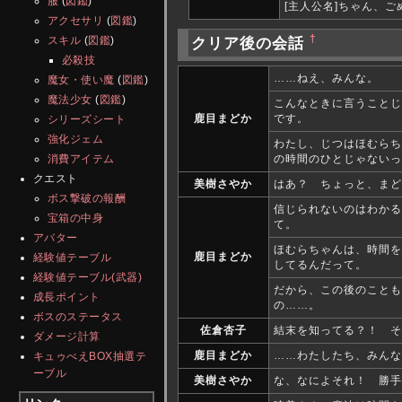
服
(
図鑑
)
[主人公名]ちゃん、
アクセサリ
(
図鑑
)
†
スキル
(
図鑑
)
クリア後の会話
必殺技
……ねえ、みんな。
魔女・使い魔
(
図鑑
)
魔法少女
(
図鑑
)
こんなときに言うことじ
鹿目まどか
です。
シリーズシート
強化ジェム
わたし、じつはほむらち
消費アイテム
の時間のひとじゃないっ
クエスト
美樹さやか
はあ？ ちょっと、まど
ボス撃破の報酬
信じられないのはわかる
宝箱の中身
て。
アバター
ほむらちゃんは、時間を
鹿目まどか
経験値テーブル
してるんだって。
経験値テーブル(武器)
だから、この後のことも
成長ポイント
の……。
ボスのステータス
佐倉杏子
結末を知ってる？！ そ
ダメージ計算
鹿目まどか
……わたしたち、みんな
キュゥべえBOX抽選テ
ーブル
美樹さやか
な、なによそれ！ 勝手