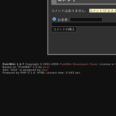
コメントはありません。
コメント/クエスト 
お名前:
PukiWiki 1.4.7
Copyright © 2001-2006
PukiWiki Developers Team
. License is
Based on "PukiWiki" 1.3 by
yu-ji
.
Skin "GS2" is designed by
yiza
.
Powered by PHP 5.1.6. HTML convert time: 0.043 sec.