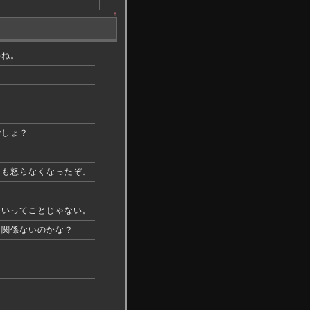
↑
わね。
でしょ？
ても怒らなくなったぞ。
ないってことじゃない。
と関係ないのかな？