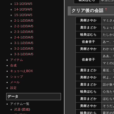
暁美ほむら
本当に
13-1
/
2
/
3
/
4
/
5
†
14-1
/
2
/
3
/
4
/
5
クリア後の会話
15-1
/
2
/
3
/
4
/
5
美樹さやか
マミさ
2-1-1
/
2
/
3
/
4
/
5
2-2-1
/
2
/
3
/
4
/
5
鹿目まどか
ちょっ
2-3-1
/
2
/
3
/
4
/
5
暁美ほむら
たしか
2-4-1
/
2
/
3
/
4
/
5
佐倉杏子
あー、
3-1-1
/
2
/
3
/
4
/
5
3-2-1
/
2
/
3
/
4
/
5
美樹さやか
わかっ
3-3-1
/
2
/
3
/
4
/
5
ああ。
佐倉杏子
アイテム
マミの
合成
鹿目まどか
最近、
キュゥべえBOX
ショップ
美樹さやか
何よ。
メール
鹿目まどか
話が振
設定
暁美ほむら
心当た
データ
鹿目まどか
ほむら
アイテム一覧
美樹さやか
そうだ
武器
(
図鑑
)
暁美ほむら
最近の