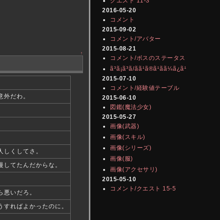
クエスト 11-3
2016-05-20
コメント
2015-09-02
コメント/アバター
2015-08-21
↑
コメント/ボスのステータス
ã³ã¡ã³ã/ãã¹ã®ã¹ãã¼ã¿ã¹
2015-07-10
コメント/経験値テーブル
意外だわ。
2015-06-10
図鑑(魔法少女)
2015-05-27
画像(武器)
画像(スキル)
画像(シリーズ)
人しくしてさ。
画像(服)
慢してたんだからな。
画像(アクセサリ)
2015-05-10
コメント/クエスト 15-5
ら悪いだろ。
うすればよかったのに。