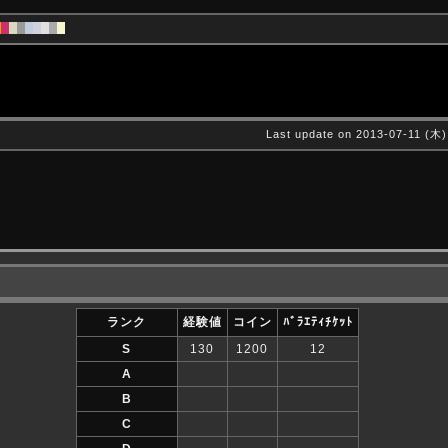
Last update on 2013-07-11 (木)
ランク
経験値
コイン
ﾊﾞﾗｴﾃｨﾁｹｯﾄ
S
130
1200
12
A
B
C