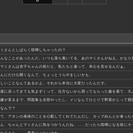
D
マミさんとしばらく喧嘩しちゃったの？
そんなことがあったんだ。いつも落ち着いてる、あのマミさんがねえ。かなり
りマミさんは杏子ちゃんの前だと、私たちと違って、本心を見せるんだぁ。
ゃんにだけ心開くなんて、ちょっとうらやましいかも。
ましいことなんてあるかよ。それから本当に大変だったんだぞ。
部屋に戻ってきても気まずくって、仕方ないから買ってもらった服を着て、大
機嫌が直るまで、問題集も全部やったし、メシなんてひとりで野菜かじって我
 なんで？
って、アタシの身体のことを心配してくれてたんだし、カップめんとか食った
ゃん、ちゃんとマミさんに気をつかうんだね。……だったら喧嘩になる前にそ