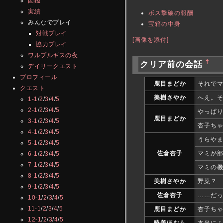
図鑑
実績
ボス撃破の報酬
みんなでプレイ
宝箱の中身
対戦プレイ
[画像を添付]
協力プレイ
ワルプルギスの夜
†
クリア前の会話
デイリークエスト
プロフィール
鹿目まどか
それで
クエスト
美樹さやか
へえ。
1-1
/
2
/
3
/
4
/
5
2-1
/
2
/
3
/
4
/
5
やっぱ
鹿目まどか
3-1
/
2
/
3
/
4
/
5
杏子ち
4-1
/
2
/
3
/
4
/
5
うらや
5-1
/
2
/
3
/
4
/
5
佐倉杏子
マミが
6-1
/
2
/
3
/
4
/
5
7-1
/
2
/
3
/
4
/
5
マミの
8-1
/
2
/
3
/
4
/
5
美樹さやか
野菜？
9-1
/
2
/
3
/
4
/
5
佐倉杏子
……だ
10-1
/
2
/
3
/
4
/
5
11-1
/
2
/
3
/
4
/
5
鹿目まどか
杏子ち
12-1
/
2
/
3
/
4
/
5