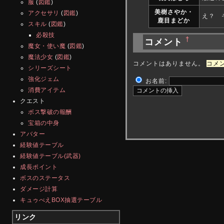
服
(
図鑑
)
美樹さやか・
アクセサリ
(
図鑑
)
え？ 
鹿目まどか
スキル
(
図鑑
)
必殺技
†
コメント
魔女・使い魔
(
図鑑
)
魔法少女
(
図鑑
)
コメントはありません。
コメン
シリーズシート
強化ジェム
お名前:
消費アイテム
クエスト
ボス撃破の報酬
宝箱の中身
アバター
経験値テーブル
経験値テーブル(武器)
成長ポイント
ボスのステータス
ダメージ計算
キュゥべえBOX抽選テーブル
リンク