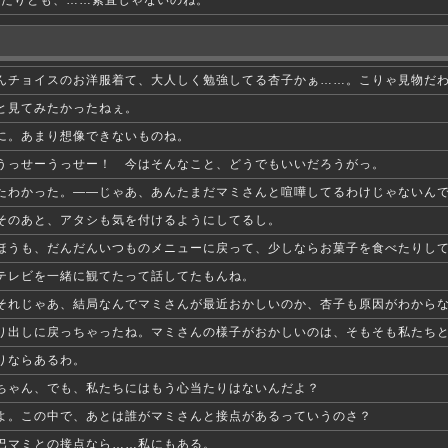
ふたりとも、……素直じゃないのね。
んチョイスのお洋服着て、大人しく勉強してる杏子かぁ……。こりゃ見物だ
と見てみたかったねぇ。
に。あまり想像できないものね。
うっせーうっせー！ 今はそんなこと、どうでもいいだろうがっ。
たわかった。――じゃあ、あんたまだマミさんと喧嘩してるわけじゃないん
そのあと、アタシも気を付けるようにしてるし。
ほうも、だんだんいつものメニューに戻って、少しならお菓子を食べたりし
テレビを一緒に観てたって話してたもんね。
それじゃあ、結局なんでマミさんが最近おかしいのか、杏子も原因がわから
り出しに戻っちゃったね。マミさんの様子がおかしいのは、そもそも私たち
りならあるわ。
ちゃん、でも、私たちにはもう心当たりはないんだよ？
よ。この中で、あとは誰がマミさんと接点があるっていうのさ？
巴マミとの接点なら……私にもある。