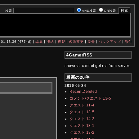
検索
AND検索
OR検索
 01:16:36 (4774d) |
編集
|
凍結
|
複製
|
名前変更
|
差分
|
バックアップ
|
添付
4GamerRSS
showrss: cannot get rss from server.
最新の20件
2016-05-24
RecentDeleted
コメント/クエスト 13-5
クエスト 11-4
クエスト 13-5
クエスト 14-2
クエスト 13-1
クエスト 13-2