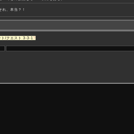
それ、本当？！
ト/クエスト 3-3-1
?