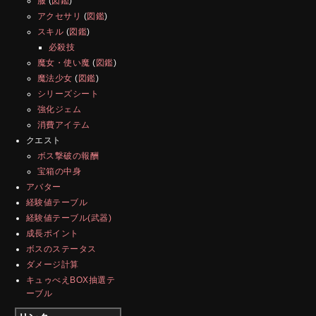
服
(
図鑑
)
アクセサリ
(
図鑑
)
スキル
(
図鑑
)
必殺技
魔女・使い魔
(
図鑑
)
魔法少女
(
図鑑
)
シリーズシート
強化ジェム
消費アイテム
クエスト
ボス撃破の報酬
宝箱の中身
アバター
経験値テーブル
経験値テーブル(武器)
成長ポイント
ボスのステータス
ダメージ計算
キュゥべえBOX抽選テ
ーブル