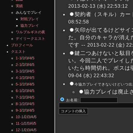
2013-02-13 (水) 22:53:12
実績
みんなでプレイ
契約者（スキル）カード
対戦プレイ
08:52:58
協力プレイ
矢印が出てるけどサイ
ワルプルギスの夜
た。自分のキャラが消え
デイリークエスト
です --
2013-02-22 (金) 22
プロフィール
クエスト
鍵二つあけないと駄目
1-1
/
2
/
3
/
4
/
5
い。今回二人でプレイし
2-1
/
2
/
3
/
4
/
5
いたら時間切れ。ボスは弱
3-1
/
2
/
3
/
4
/
5
09-04 (水) 22:43:32
4-1
/
2
/
3
/
4
/
5
今協力プレイできないけどいつ出来
5-1
/
2
/
3
/
4
/
5
協力プレイは廃止さ
6-1
/
2
/
3
/
4
/
5
7-1
/
2
/
3
/
4
/
5
お名前:
8-1
/
2
/
3
/
4
/
5
9-1
/
2
/
3
/
4
/
5
10-1
/
2
/
3
/
4
/
5
11-1
/
2
/
3
/
4
/
5
12-1
/
2
/
3
/
4
/
5