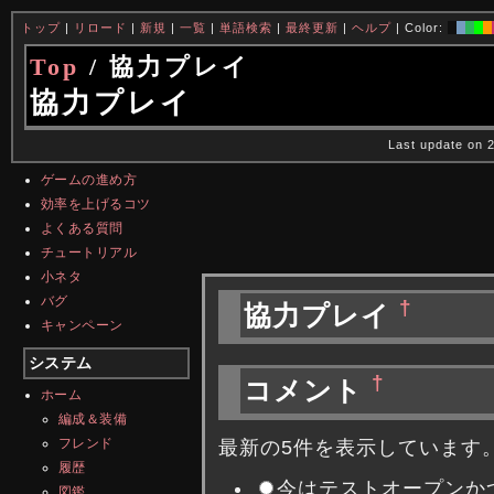
トップ
|
リロード
|
新規
|
一覧
|
単語検索
|
最終更新
|
ヘルプ
| Color:
Top
/ 協力プレイ
協力プレイ
Last update on 
ゲームの進め方
効率を上げるコツ
よくある質問
チュートリアル
小ネタ
バグ
†
協力プレイ
キャンペーン
システム
†
コメント
ホーム
編成＆装備
フレンド
最新の5件を表示しています
履歴
今はテストオープンかつ
図鑑