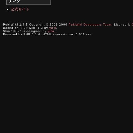
リンク
公式サイト
PukiWiki 1.4.7
Copyright © 2001-2006
PukiWiki Developers Team
. License is
Based on "PukiWiki" 1.3 by
yu-ji
.
Skin "GS2" is designed by
yiza
.
Powered by PHP 5.1.6. HTML convert time: 0.011 sec.