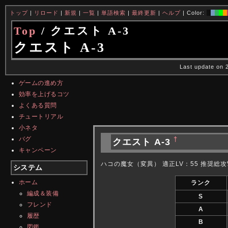
トップ
|
リロード
|
新規
|
一覧
|
単語検索
|
最終更新
|
ヘルプ
| Color:
Top
/ クエスト A-3
クエスト A-3
Last update on 
ゲームの進め方
効率を上げるコツ
よくある質問
チュートリアル
小ネタ
バグ
†
クエスト A-3
キャンペーン
ハコの魔女（変異） 適正LV：55 推奨総攻
システム
ホーム
ランク
編成＆装備
S
フレンド
A
履歴
B
図鑑