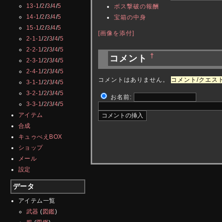
13-1
/
2
/
3
/
4
/
5
ボス撃破の報酬
14-1
/
2
/
3
/
4
/
5
宝箱の中身
15-1
/
2
/
3
/
4
/
5
[画像を添付]
2-1-1
/
2
/
3
/
4
/
5
2-2-1
/
2
/
3
/
4
/
5
†
コメント
2-3-1
/
2
/
3
/
4
/
5
2-4-1
/
2
/
3
/
4
/
5
コメントはありません。
コメント/クエスト 
3-1-1
/
2
/
3
/
4
/
5
3-2-1
/
2
/
3
/
4
/
5
お名前:
3-3-1
/
2
/
3
/
4
/
5
アイテム
合成
キュゥべえBOX
ショップ
メール
設定
データ
アイテム一覧
武器
(
図鑑
)