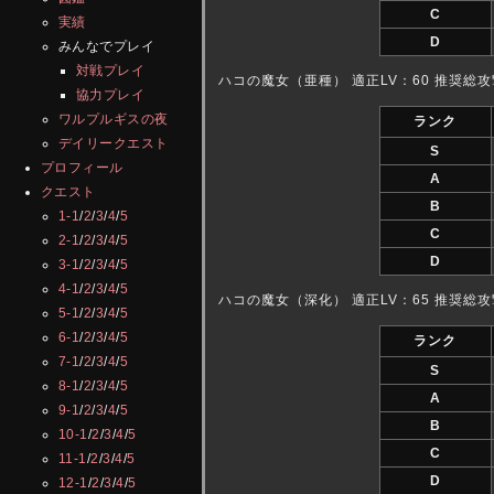
C
実績
D
みんなでプレイ
対戦プレイ
ハコの魔女（亜種） 適正LV：60 推奨総攻
協力プレイ
ワルプルギスの夜
ランク
デイリークエスト
S
プロフィール
A
クエスト
B
1-1
/
2
/
3
/
4
/
5
C
2-1
/
2
/
3
/
4
/
5
D
3-1
/
2
/
3
/
4
/
5
4-1
/
2
/
3
/
4
/
5
ハコの魔女（深化） 適正LV：65 推奨総攻
5-1
/
2
/
3
/
4
/
5
6-1
/
2
/
3
/
4
/
5
ランク
7-1
/
2
/
3
/
4
/
5
S
8-1
/
2
/
3
/
4
/
5
A
9-1
/
2
/
3
/
4
/
5
B
10-1
/
2
/
3
/
4
/
5
C
11-1
/
2
/
3
/
4
/
5
D
12-1
/
2
/
3
/
4
/
5