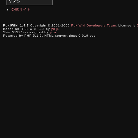
リンク
公式サイト
PukiWiki 1.4.7
Copyright © 2001-2006
PukiWiki Developers Team
. License is
Based on "PukiWiki" 1.3 by
yu-ji
.
Skin "GS2" is designed by
yiza
.
Powered by PHP 5.1.6. HTML convert time: 0.019 sec.