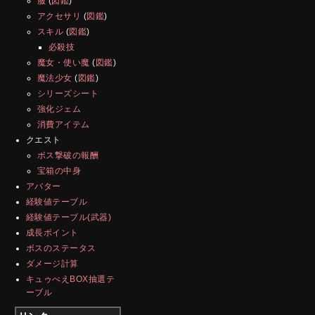
服
(
図鑑
)
アクセサリ
(
図鑑
)
スキル
(
図鑑
)
必殺技
魔女・使い魔
(
図鑑
)
魔法少女
(
図鑑
)
シリーズシート
強化ジェム
消費アイテム
クエスト
ボス撃破の報酬
宝箱の中身
アバター
経験値テーブル
経験値テーブル(武器)
成長ポイント
ボスのステータス
ダメージ計算
キュゥべえBOX抽選テ
ーブル