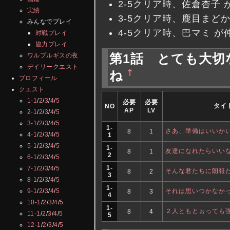
2-5クリア時、佐倉杏子
実績
3-5クリア時、鹿目まど
みんなでプレイ
4-5クリア時、巴マミ 
対戦プレイ
協力プレイ
ワルプルギスの夜
第1話 とても大切
デイリークエスト
†
ね
プロフィール
クエスト
1-1
/
2
/
3
/
4
/
5
必要
必要
タイ
NO
AP
LV
2-1
/
2
/
3
/
4
/
5
3-1
/
2
/
3
/
4
/
5
1-
さあ、準備はいいか
8
1
4-1
/
2
/
3
/
4
/
5
1
5-1
/
2
/
3
/
4
/
5
1-
友達になれたらいい
8
1
2
6-1
/
2
/
3
/
4
/
5
1-
7-1
/
2
/
3
/
4
/
5
そんな君たちに朗報
8
2
3
8-1
/
2
/
3
/
4
/
5
1-
9-1
/
2
/
3
/
4
/
5
それは思いつかなか
8
3
4
10-1
/
2
/
3
/
4
/
5
1-
２人ともとぉっても
8
4
11-1
/
2
/
3
/
4
/
5
5
12-1
/
2
/
3
/
4
/
5