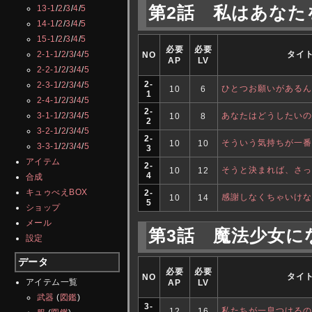
13-1
/
2
/
3
/
4
/
5
第2話 私はあな
14-1
/
2
/
3
/
4
/
5
15-1
/
2
/
3
/
4
/
5
必要
必要
タイ
2-1-1
/
2
/
3
/
4
/
5
NO
AP
LV
2-2-1
/
2
/
3
/
4
/
5
2-
2-3-1
/
2
/
3
/
4
/
5
ひとつお願いがあるん
10
6
1
2-4-1
/
2
/
3
/
4
/
5
2-
あなたはどうしたいの
3-1-1
/
2
/
3
/
4
/
5
10
8
2
3-2-1
/
2
/
3
/
4
/
5
2-
そういう気持ちが一番
10
10
3-3-1
/
2
/
3
/
4
/
5
3
アイテム
2-
そうと決まれば、さっ
10
12
4
合成
キュゥべえBOX
2-
感謝しなくちゃいけな
10
14
5
ショップ
メール
第3話 魔法少女
設定
データ
必要
必要
タイ
NO
アイテム一覧
AP
LV
武器
(
図鑑
)
3-
私たちが一息つけるの
12
16