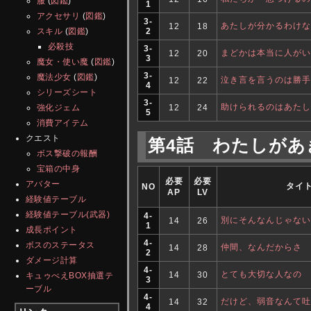
服
(
図鑑
)
1
アクセサリ
(
図鑑
)
3-
あたしが分かるわけな
12
18
2
スキル
(
図鑑
)
必殺技
3-
まどかは本当に人がい
12
20
3
魔女・使い魔
(
図鑑
)
3-
魔法少女
(
図鑑
)
泣き言を言うのは勝手
12
22
4
シリーズシート
3-
助けられるのはあたし
12
24
強化ジェム
5
消費アイテム
クエスト
第4話 わたしが
ボス撃破の報酬
宝箱の中身
必要
必要
アバター
タイ
NO
AP
LV
経験値テーブル
経験値テーブル(武器)
4-
別にそんなんじゃない
14
26
1
成長ポイント
4-
ボスのステータス
仲間、なんだからさ
14
28
2
ダメージ計算
4-
とても大切な人なの
14
30
キュゥべえBOX抽選テ
3
ーブル
4-
だけど、弱音なんて吐
14
32
4