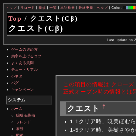
トップ
|
リロード
|
新規
|
一覧
|
単語検索
|
最終更新
|
ヘルプ
| Color:
Top
/ クエスト(Cβ)
クエスト(Cβ)
Last update on 
ゲームの進め方
効率を上げるコツ
よくある質問
チュートリアル
小ネタ
バグ
この項目の情報は クローズ
キャンペーン
正式オープン時の情報とは
システム
†
クエスト
ホーム
編成＆装備
1-1クリア時、暁美ほむ
フレンド
履歴
1-5クリア時、美樹さや
図鑑