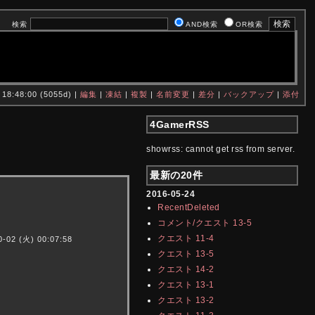
検索
AND検索
OR検索
 18:48:00 (5055d) |
編集
|
凍結
|
複製
|
名前変更
|
差分
|
バックアップ
|
添付
4GamerRSS
showrss: cannot get rss from server.
最新の20件
2016-05-24
RecentDeleted
コメント/クエスト 13-5
クエスト 11-4
0-02 (火) 00:07:58
クエスト 13-5
クエスト 14-2
クエスト 13-1
クエスト 13-2