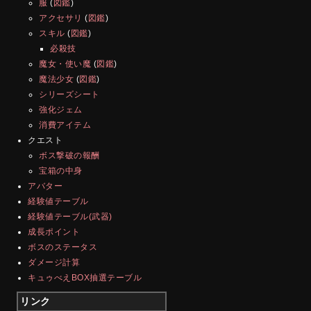
服
(
図鑑
)
アクセサリ
(
図鑑
)
スキル
(
図鑑
)
必殺技
魔女・使い魔
(
図鑑
)
魔法少女
(
図鑑
)
シリーズシート
強化ジェム
消費アイテム
クエスト
ボス撃破の報酬
宝箱の中身
アバター
経験値テーブル
経験値テーブル(武器)
成長ポイント
ボスのステータス
ダメージ計算
キュゥべえBOX抽選テーブル
リンク