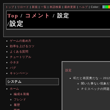
トップ
|
リロード
|
新規
|
一覧
|
単語検索
|
最終更新
|
ヘルプ
| Color:
Top
/
コメント
/ 設定
設定
/
ゲームの進め方
効率を上げるコツ
よくある質問
チュートリアル
小ネタ
バグ
設定
キャンペーン
IEだと画質糞だな --
2012
システム
聞いた事ない現象だな
ホーム
ＰＣスペックの問題だ
編成＆装備
フレンド
履歴